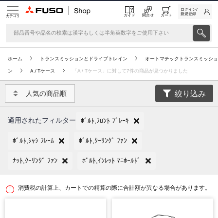
ログイン/
新規登録
ガイド
問合せ
カート
カテゴリ
ホーム
トランスミッションとドライブトレイン
オートマチックトランスミッショ
ン
A / Tケース
「A / Tケース」に対して7件の商品が見つかりました
絞り込み
人気の商品順
適用されたフィルター
ﾎﾞﾙﾄ,ﾌﾛﾝﾄ ﾌﾞﾚｰｷ
ﾎﾞﾙﾄ,ｼｬｼ ﾌﾚｰﾑ
ﾎﾞﾙﾄ,ｸｰﾘﾝｸﾞ ﾌｧﾝ
ﾅｯﾄ,ｸｰﾘﾝｸﾞ ﾌｧﾝ
ﾎﾞﾙﾄ,ｲﾝﾚｯﾄ ﾏﾆﾎｰﾙﾄﾞ
消費税の計算上、カートでの精算の際に合計額が異なる場合があります。