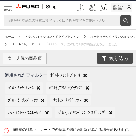
ログイン/
新規登録
ガイド
問合せ
カート
カテゴリ
ホーム
トランスミッションとドライブトレイン
オートマチックトランスミッショ
ン
A / Tケース
「A / Tケース」に対して8件の商品が見つかりました
絞り込み
人気の商品順
適用されたフィルター
ﾎﾞﾙﾄ,ﾌﾛﾝﾄ ﾌﾞﾚｰｷ
ﾎﾞﾙﾄ,ｼｬｼ ﾌﾚｰﾑ
ﾎﾞﾙﾄ,T/M ﾏｳﾝﾁﾝｸﾞ
ﾎﾞﾙﾄ,ｸｰﾘﾝｸﾞ ﾌｧﾝ
ﾅｯﾄ,ｸｰﾘﾝｸﾞ ﾌｧﾝ
ﾅｯﾄ,ｲﾝﾚｯﾄ ﾏﾆﾎｰﾙﾄﾞ
ﾎﾞﾙﾄ,ﾘﾔ ｻｽﾍﾟﾝｼｮﾝ ｽﾌﾟﾘﾝｸﾞ
消費税の計算上、カートでの精算の際に合計額が異なる場合があります。