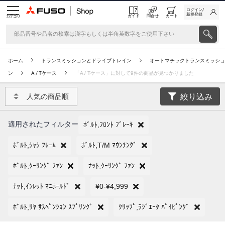
ログイン/
新規登録
ガイド
問合せ
カート
カテゴリ
ホーム
トランスミッションとドライブトレイン
オートマチックトランスミッショ
ン
A / Tケース
「A / Tケース」に対して9件の商品が見つかりました
絞り込み
人気の商品順
適用されたフィルター
ﾎﾞﾙﾄ,ﾌﾛﾝﾄ ﾌﾞﾚｰｷ
ﾎﾞﾙﾄ,ｼｬｼ ﾌﾚｰﾑ
ﾎﾞﾙﾄ,T/M ﾏｳﾝﾁﾝｸﾞ
ﾎﾞﾙﾄ,ｸｰﾘﾝｸﾞ ﾌｧﾝ
ﾅｯﾄ,ｸｰﾘﾝｸﾞ ﾌｧﾝ
ﾅｯﾄ,ｲﾝﾚｯﾄ ﾏﾆﾎｰﾙﾄﾞ
¥0-¥4,999
ﾎﾞﾙﾄ,ﾘﾔ ｻｽﾍﾟﾝｼｮﾝ ｽﾌﾟﾘﾝｸﾞ
ｸﾘｯﾌﾟ,ﾗｼﾞｴｰﾀ ﾊﾟｲﾋﾟﾝｸﾞ