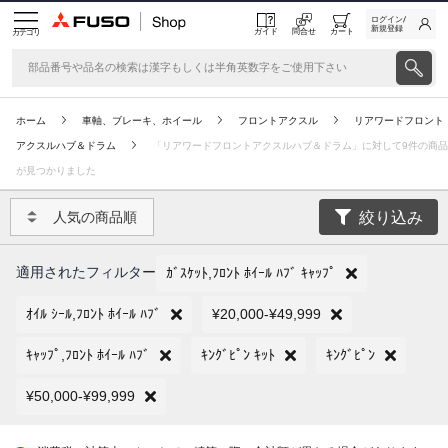
ログイン/
新規登録
ガイド
問合せ
カート
カテゴリ
ホーム
車軸、ブレーキ、ホイール
フロントアクスル
リアワードフロント
アクスルハブ＆ドラム
「リアワードフロントアクスルハブ＆ドラム」に対して9件の商品
が見つかりました
絞り込み
人気の商品順
適用されたフィルター
ｶﾞｽｹｯﾄ,ﾌﾛﾝﾄ ﾎｲｰﾙ ﾊﾌﾞ ｷｬｯﾌﾟ
ｵｲﾙ ｼｰﾙ,ﾌﾛﾝﾄ ﾎｲｰﾙ ﾊﾌﾞ
¥20,000-¥49,999
ｷｬｯﾌﾟ,ﾌﾛﾝﾄ ﾎｲｰﾙ ﾊﾌﾞ
ｷﾝｸﾞﾋﾟﾝ ｷｯﾄ
ｷﾝｸﾞﾋﾟﾝ
¥50,000-¥99,999