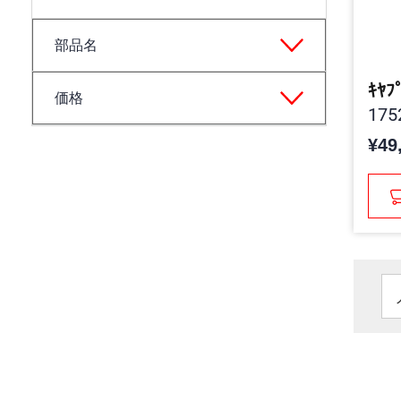
部品名
ｷﾔﾌ
価格
175
¥49