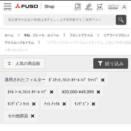
ログイン/
新規登録
ガイド
問合せ
カート
カテゴリ
ホーム
車軸、ブレーキ、ホイール
フロントアクスル
リアワードフロント
アクスルハブ＆ドラム
「リアワードフロントアクスルハブ＆ドラム」に対して0件の商品
が見つかりました
絞り込み
人気の商品順
適用されたフィルター
ｶﾞｽｹｯﾄ,ﾌﾛﾝﾄ ﾎｲｰﾙ ﾊﾌﾞ ｷｬｯﾌﾟ
ｵｲﾙ ｼｰﾙ,ﾌﾛﾝﾄ ﾎｲｰﾙ ﾊﾌﾞ
¥20,000-¥49,999
ｷﾝｸﾞﾋﾟﾝ ｷｯﾄ
ﾅｯﾄ,ﾅｯｸﾙ
ｷﾝｸﾞﾋﾟﾝ
その他部品