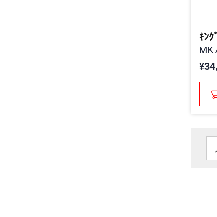
ｷﾝｸ
MK7
¥34