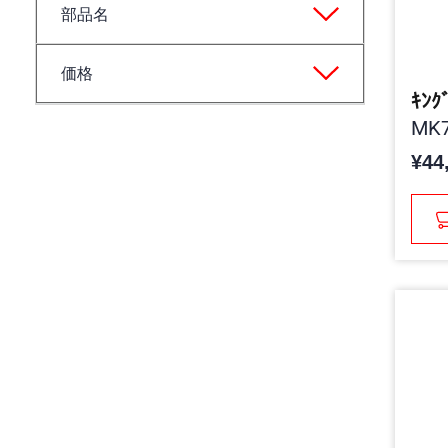
部品名
価格
ｷﾝｸ
MK7
¥44