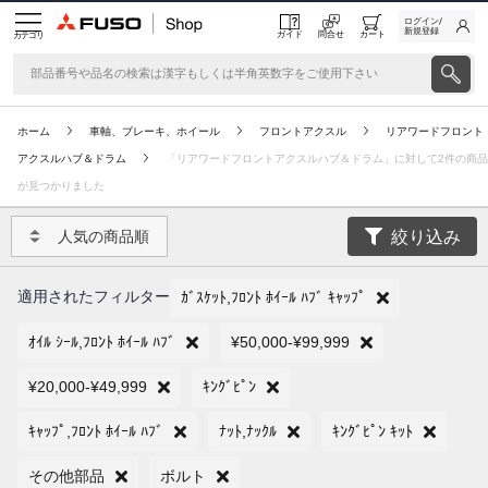
ログイン/
新規登録
ガイド
問合せ
カート
カテゴリ
ホーム
車軸、ブレーキ、ホイール
フロントアクスル
リアワードフロント
アクスルハブ＆ドラム
「リアワードフロントアクスルハブ＆ドラム」に対して2件の商品
が見つかりました
絞り込み
人気の商品順
適用されたフィルター
ｶﾞｽｹｯﾄ,ﾌﾛﾝﾄ ﾎｲｰﾙ ﾊﾌﾞ ｷｬｯﾌﾟ
ｵｲﾙ ｼｰﾙ,ﾌﾛﾝﾄ ﾎｲｰﾙ ﾊﾌﾞ
¥50,000-¥99,999
¥20,000-¥49,999
ｷﾝｸﾞﾋﾟﾝ
ｷｬｯﾌﾟ,ﾌﾛﾝﾄ ﾎｲｰﾙ ﾊﾌﾞ
ﾅｯﾄ,ﾅｯｸﾙ
ｷﾝｸﾞﾋﾟﾝ ｷｯﾄ
その他部品
ボルト