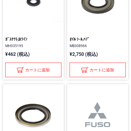
ｶﾞｽｹﾂﾄ,Bﾗｲﾝ
ｵｲﾙ ｼ-ﾙ,ﾊﾌﾞ
MH035195
MB308966
¥462 (税込)
¥2,750 (税込)
カートに追加
カートに追加