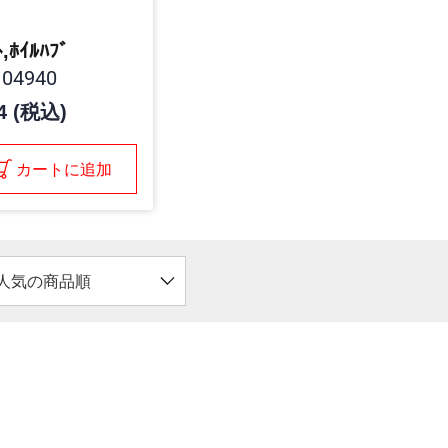
ﾄ,ﾎｲﾙﾊﾌﾞ
04940
4 (税込)
カートに追加
人気の商品順