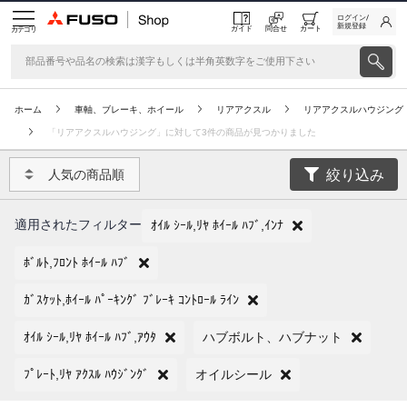
ログイン/
新規登録
ガイド
問合せ
カート
カテゴリ
ホーム
車軸、ブレーキ、ホイール
リアアクスル
リアアクスルハウジング
「リアアクスルハウジング」に対して3件の商品が見つかりました
絞り込み
人気の商品順
適用されたフィルター
ｵｲﾙ ｼｰﾙ,ﾘﾔ ﾎｲｰﾙ ﾊﾌﾞ,ｲﾝﾅ
ﾎﾞﾙﾄ,ﾌﾛﾝﾄ ﾎｲｰﾙ ﾊﾌﾞ
ｶﾞｽｹｯﾄ,ﾎｲｰﾙ ﾊﾟｰｷﾝｸﾞ ﾌﾞﾚｰｷ ｺﾝﾄﾛｰﾙ ﾗｲﾝ
ｵｲﾙ ｼｰﾙ,ﾘﾔ ﾎｲｰﾙ ﾊﾌﾞ,ｱｳﾀ
ハブボルト、ハブナット
ﾌﾟﾚｰﾄ,ﾘﾔ ｱｸｽﾙ ﾊｳｼﾞﾝｸﾞ
オイルシール