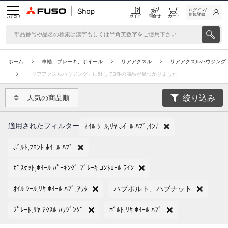
ログイン/
新規登録
ガイド
問合せ
カート
カテゴリ
ホーム
車軸、ブレーキ、ホイール
リアアクスル
リアアクスルハウジング
「リアアクスルハウジング」に対して3件の商品が見つかりました
絞り込み
人気の商品順
適用されたフィルター
ｵｲﾙ ｼｰﾙ,ﾘﾔ ﾎｲｰﾙ ﾊﾌﾞ,ｲﾝﾅ
ﾎﾞﾙﾄ,ﾌﾛﾝﾄ ﾎｲｰﾙ ﾊﾌﾞ
ｶﾞｽｹｯﾄ,ﾎｲｰﾙ ﾊﾟｰｷﾝｸﾞ ﾌﾞﾚｰｷ ｺﾝﾄﾛｰﾙ ﾗｲﾝ
ｵｲﾙ ｼｰﾙ,ﾘﾔ ﾎｲｰﾙ ﾊﾌﾞ,ｱｳﾀ
ハブボルト、ハブナット
ﾌﾟﾚｰﾄ,ﾘﾔ ｱｸｽﾙ ﾊｳｼﾞﾝｸﾞ
ﾎﾞﾙﾄ,ﾘﾔ ﾎｲｰﾙ ﾊﾌﾞ