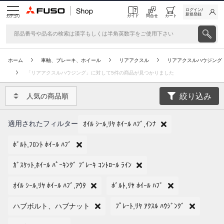
ログイン/
新規登録
ガイド
問合せ
カート
カテゴリ
ホーム
車軸、ブレーキ、ホイール
リアアクスル
リアアクスルハウジング
「リアアクスルハウジング」に対して5件の商品が見つかりました
絞り込み
人気の商品順
適用されたフィルター
ｵｲﾙ ｼｰﾙ,ﾘﾔ ﾎｲｰﾙ ﾊﾌﾞ,ｲﾝﾅ
ﾎﾞﾙﾄ,ﾌﾛﾝﾄ ﾎｲｰﾙ ﾊﾌﾞ
ｶﾞｽｹｯﾄ,ﾎｲｰﾙ ﾊﾟｰｷﾝｸﾞ ﾌﾞﾚｰｷ ｺﾝﾄﾛｰﾙ ﾗｲﾝ
ｵｲﾙ ｼｰﾙ,ﾘﾔ ﾎｲｰﾙ ﾊﾌﾞ,ｱｳﾀ
ﾎﾞﾙﾄ,ﾘﾔ ﾎｲｰﾙ ﾊﾌﾞ
ハブボルト、ハブナット
ﾌﾟﾚｰﾄ,ﾘﾔ ｱｸｽﾙ ﾊｳｼﾞﾝｸﾞ