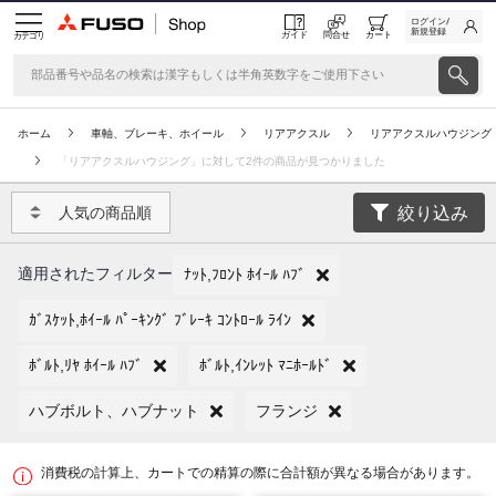
ログイン/
新規登録
ガイド
問合せ
カート
カテゴリ
ホーム
車軸、ブレーキ、ホイール
リアアクスル
リアアクスルハウジング
「リアアクスルハウジング」に対して2件の商品が見つかりました
絞り込み
人気の商品順
適用されたフィルター
ﾅｯﾄ,ﾌﾛﾝﾄ ﾎｲｰﾙ ﾊﾌﾞ
ｶﾞｽｹｯﾄ,ﾎｲｰﾙ ﾊﾟｰｷﾝｸﾞ ﾌﾞﾚｰｷ ｺﾝﾄﾛｰﾙ ﾗｲﾝ
ﾎﾞﾙﾄ,ﾘﾔ ﾎｲｰﾙ ﾊﾌﾞ
ﾎﾞﾙﾄ,ｲﾝﾚｯﾄ ﾏﾆﾎｰﾙﾄﾞ
ハブボルト、ハブナット
フランジ
消費税の計算上、カートでの精算の際に合計額が異なる場合があります。