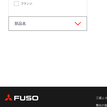
フランジ
部品名
三菱ふ
弊社の