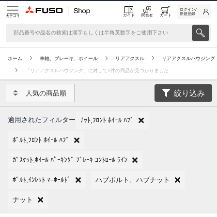
ログイン/
新規登録
ガイド
問合せ
カート
カテゴリ
ホーム
車軸、ブレーキ、ホイール
リアアクスル
リアアクスルハウジング
「リアアクスルハウジング」に対して1件の商品が見つかりました
絞り込み
人気の商品順
適用されたフィルター
ﾅｯﾄ,ﾌﾛﾝﾄ ﾎｲｰﾙ ﾊﾌﾞ
ﾎﾞﾙﾄ,ﾌﾛﾝﾄ ﾎｲｰﾙ ﾊﾌﾞ
ｶﾞｽｹｯﾄ,ﾎｲｰﾙ ﾊﾟｰｷﾝｸﾞ ﾌﾞﾚｰｷ ｺﾝﾄﾛｰﾙ ﾗｲﾝ
ﾎﾞﾙﾄ,ｲﾝﾚｯﾄ ﾏﾆﾎｰﾙﾄﾞ
ハブボルト、ハブナット
ナット