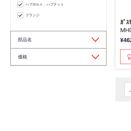
ハブボルト、ハブナット
フランジ
ｶﾞｽ
MH0
¥46
部品名
価格