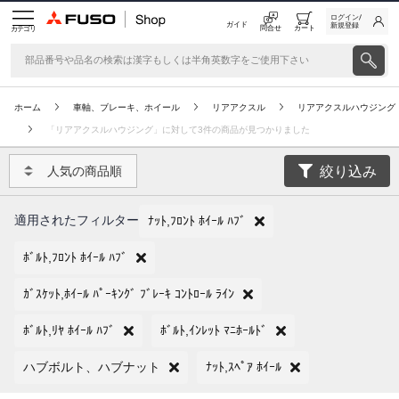
ログイン/
ガイド
新規登録
問合せ
カート
カテゴリ
ホーム
車軸、ブレーキ、ホイール
リアアクスル
リアアクスルハウジング
「リアアクスルハウジング」に対して3件の商品が見つかりました
絞り込み
人気の商品順
適用されたフィルター
ﾅｯﾄ,ﾌﾛﾝﾄ ﾎｲｰﾙ ﾊﾌﾞ
ﾎﾞﾙﾄ,ﾌﾛﾝﾄ ﾎｲｰﾙ ﾊﾌﾞ
ｶﾞｽｹｯﾄ,ﾎｲｰﾙ ﾊﾟｰｷﾝｸﾞ ﾌﾞﾚｰｷ ｺﾝﾄﾛｰﾙ ﾗｲﾝ
ﾎﾞﾙﾄ,ﾘﾔ ﾎｲｰﾙ ﾊﾌﾞ
ﾎﾞﾙﾄ,ｲﾝﾚｯﾄ ﾏﾆﾎｰﾙﾄﾞ
ハブボルト、ハブナット
ﾅｯﾄ,ｽﾍﾟｱ ﾎｲｰﾙ