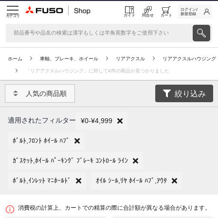
ログイン/
新規登録
ガイド
問合せ
カート
カテゴリ
ホーム
車軸、ブレーキ、ホイール
リアアクスル
リアアクスルハウジング
「リアアクスルハウジング」に対して4件の商品が見つかりました
絞り込み
人気の商品順
適用されたフィルター
¥0-¥4,999
ﾎﾞﾙﾄ,ﾌﾛﾝﾄ ﾎｲｰﾙ ﾊﾌﾞ
ｶﾞｽｹｯﾄ,ﾎｲｰﾙ ﾊﾟｰｷﾝｸﾞ ﾌﾞﾚｰｷ ｺﾝﾄﾛｰﾙ ﾗｲﾝ
ﾎﾞﾙﾄ,ｲﾝﾚｯﾄ ﾏﾆﾎｰﾙﾄﾞ
ｵｲﾙ ｼｰﾙ,ﾘﾔ ﾎｲｰﾙ ﾊﾌﾞ,ｱｳﾀ
消費税の計算上、カートでの精算の際に合計額が異なる場合があります。