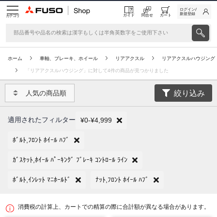
ログイン/
新規登録
ガイド
問合せ
カート
カテゴリ
ホーム
車軸、ブレーキ、ホイール
リアアクスル
リアアクスルハウジング
「リアアクスルハウジング」に対して4件の商品が見つかりました
絞り込み
人気の商品順
適用されたフィルター
¥0-¥4,999
ﾎﾞﾙﾄ,ﾌﾛﾝﾄ ﾎｲｰﾙ ﾊﾌﾞ
ｶﾞｽｹｯﾄ,ﾎｲｰﾙ ﾊﾟｰｷﾝｸﾞ ﾌﾞﾚｰｷ ｺﾝﾄﾛｰﾙ ﾗｲﾝ
ﾎﾞﾙﾄ,ｲﾝﾚｯﾄ ﾏﾆﾎｰﾙﾄﾞ
ﾅｯﾄ,ﾌﾛﾝﾄ ﾎｲｰﾙ ﾊﾌﾞ
消費税の計算上、カートでの精算の際に合計額が異なる場合があります。