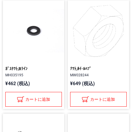
ｶﾞｽｹﾂﾄ,Bﾗｲﾝ
ﾅﾂﾄ,ﾎｲ-ﾙﾊﾌﾞ
MH035195
MW028244
¥462 (税込)
¥649 (税込)
カートに追加
カートに追加