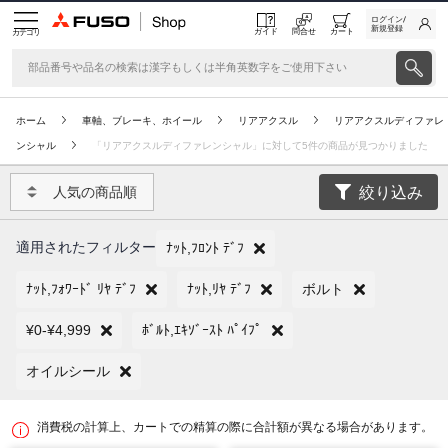
ログイン/
新規登録
ガイド
問合せ
カート
カテゴリ
ホーム
車軸、ブレーキ、ホイール
リアアクスル
リアアクスルディファレ
ンシャル
「リアアクスルディファレンシャル」に対して5件の商品が見つかりました
絞り込み
人気の商品順
適用されたフィルター
ﾅｯﾄ,ﾌﾛﾝﾄ ﾃﾞﾌ
ﾅｯﾄ,ﾌｫﾜｰﾄﾞ ﾘﾔ ﾃﾞﾌ
ﾅｯﾄ,ﾘﾔ ﾃﾞﾌ
ボルト
¥0-¥4,999
ﾎﾞﾙﾄ,ｴｷｿﾞｰｽﾄ ﾊﾟｲﾌﾟ
オイルシール
消費税の計算上、カートでの精算の際に合計額が異なる場合があります。