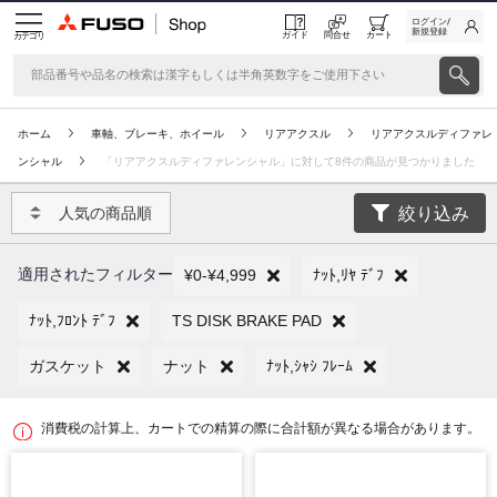
ログイン/
新規登録
ガイド
問合せ
カート
カテゴリ
ホーム
車軸、ブレーキ、ホイール
リアアクスル
リアアクスルディファレ
ンシャル
「リアアクスルディファレンシャル」に対して8件の商品が見つかりました
絞り込み
人気の商品順
適用されたフィルター
¥0-¥4,999
ﾅｯﾄ,ﾘﾔ ﾃﾞﾌ
ﾅｯﾄ,ﾌﾛﾝﾄ ﾃﾞﾌ
TS DISK BRAKE PAD
ガスケット
ナット
ﾅｯﾄ,ｼｬｼ ﾌﾚｰﾑ
消費税の計算上、カートでの精算の際に合計額が異なる場合があります。