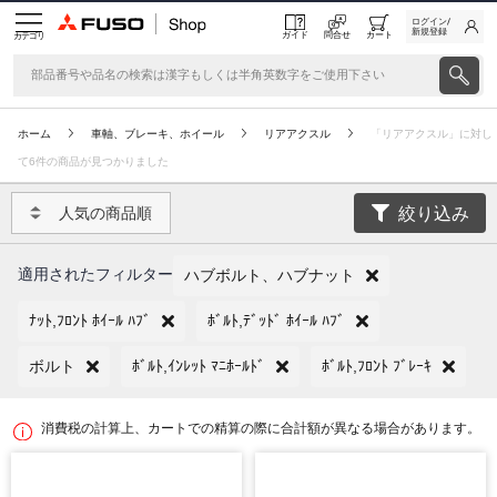
ログイン/
新規登録
ガイド
問合せ
カート
カテゴリ
ホーム
車軸、ブレーキ、ホイール
リアアクスル
「リアアクスル」に対し
て6件の商品が見つかりました
絞り込み
人気の商品順
適用されたフィルター
ハブボルト、ハブナット
ﾅｯﾄ,ﾌﾛﾝﾄ ﾎｲｰﾙ ﾊﾌﾞ
ﾎﾞﾙﾄ,ﾃﾞｯﾄﾞ ﾎｲｰﾙ ﾊﾌﾞ
ボルト
ﾎﾞﾙﾄ,ｲﾝﾚｯﾄ ﾏﾆﾎｰﾙﾄﾞ
ﾎﾞﾙﾄ,ﾌﾛﾝﾄ ﾌﾞﾚｰｷ
消費税の計算上、カートでの精算の際に合計額が異なる場合があります。