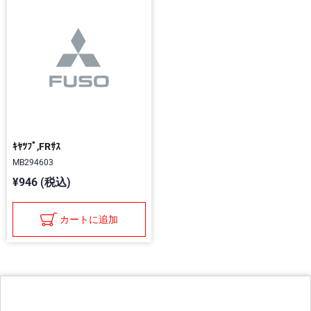
ｷﾔﾂﾌﾟ,FRｻｽ
MB294603
¥946 (税込)
カートに追加