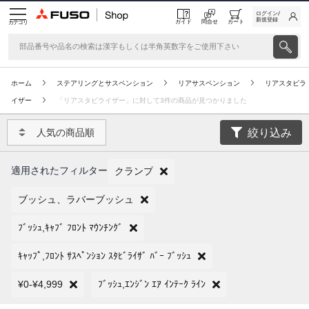
ログイン/
新規登録
ガイド
問合せ
カート
カテゴリ
ホーム
ステアリングとサスペンション
リアサスペンション
リアスタビラ
イザー
「リアスタビライザー」に対して3件の商品が見つかりました
絞り込み
人気の商品順
適用されたフィルター
クランプ
ブッシュ、ラバーブッシュ
ﾌﾞｯｼｭ,ｷｬﾌﾞ ﾌﾛﾝﾄ ﾏｳﾝﾁﾝｸﾞ
ｷｬｯﾌﾟ,ﾌﾛﾝﾄ ｻｽﾍﾟﾝｼｮﾝ ｽﾀﾋﾞﾗｲｻﾞ ﾊﾞｰ ﾌﾞｯｼｭ
¥0-¥4,999
ﾌﾞｯｼｭ,ｴﾝｼﾞﾝ ｴｱ ｲﾝﾃｰｸ ﾗｲﾝ