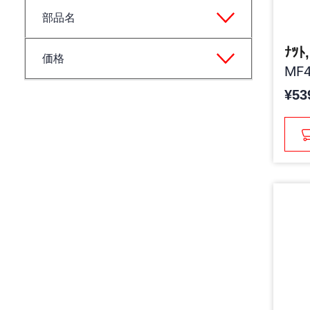
部品名
ﾅﾂﾄ
価格
MF4
¥53