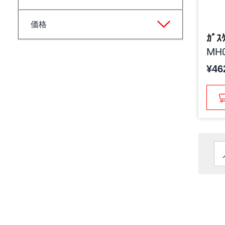
価格
ｶﾞｽ
MH0
¥46