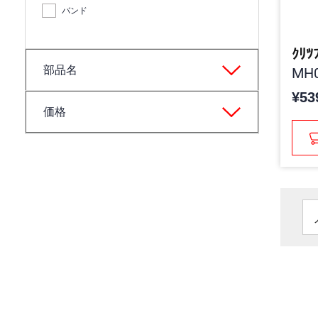
バンド
ｸﾘﾂ
部品名
MH0
¥53
価格