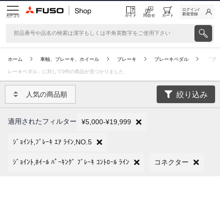
ログイン/
新規登録
ガイド
問合せ
カート
カテゴリ
ホーム
車軸、ブレーキ、ホイール
ブレーキ
ブレーキペダル
「ブ
レーキペダル」に対して0件の商品が見つかりました
絞り込み
人気の商品順
適用されたフィルター
¥5,000-¥19,999
ｼﾞｮｲﾝﾄ,ﾌﾞﾚｰｷ ｴｱ ﾗｲﾝ,NO.5
ｼﾞｮｲﾝﾄ,ﾎｲｰﾙ ﾊﾟｰｷﾝｸﾞ ﾌﾞﾚｰｷ ｺﾝﾄﾛｰﾙ ﾗｲﾝ
コネクター