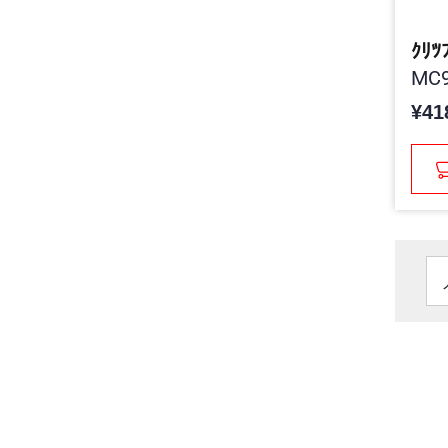
ｸﾘﾂ
MC9
¥41