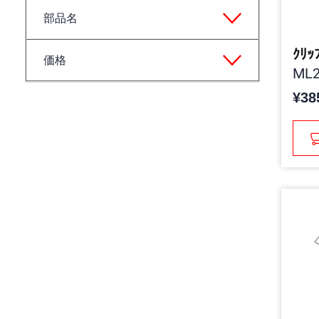
部品名
ｸﾘｯ
価格
ML2
¥38