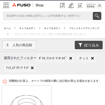
ログイン/
新規登録
ガイド
問合せ
カート
カテゴリ
ホーム
キャブ＆ボディ
キャブ＆ボディ
フロントキャブマウンチング
「フロントキャブマウンチング」に対して1件の商品が見つかりました
絞り込み
人気の商品順
適用されたフィルター
ﾎﾞﾙﾄ,ｲﾝﾚｯﾄ ﾏﾆﾎｰﾙﾄﾞ
ナット
ﾅｯﾄ,ｴｱ ｸﾘｰﾅ ｲﾝﾅ
消費税の計算上、カートでの精算の際に合計額が異なる場合があります。