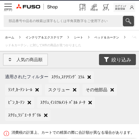
ログイン/
新規登録
ガイド
問合せ
カート
カテゴリ
ホーム
インテリア＆エクステリア
シート
ベッド＆カーテン
「ベ
ッド＆カーテン」に対して9件の商品が見つかりました
絞り込み
人気の商品順
適用されたフィルター
ｽｸﾘｭ,ｽﾃｱﾘﾝｸﾞ ｺﾗﾑ
ﾗﾝﾅ,ｶｰﾃﾝ ﾚｰﾙ
スクリュー
その他部品
ﾋﾟﾝ,ｶｰﾃﾝ
ｽｸﾘｭ,ｲﾝｽﾂﾙﾒﾝﾄ ﾊﾟﾈﾙ ﾒｰﾀ
ｽｸﾘｭ,ﾗｼﾞｴｰﾀ ｸﾞﾘﾙ
消費税の計算上、カートでの精算の際に合計額が異なる場合があります。