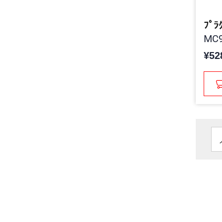
ﾌﾟﾗ
MC9
¥52