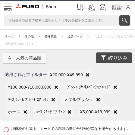
ログイン/
新規登録
ガイド
問合せ
カート
カテゴリ
ホーム
その他
特殊装置
追加パーツ
「追加パーツ」に対して6件の
商品が見つかりました
絞り込み
人気の商品順
適用されたフィルター
¥20,000-¥49,999
¥100,000-¥10,000,000
ﾌﾞｯｼｭ,ﾘﾔ ｻｽﾍﾟﾝｼｮﾝ ﾛｯﾄﾞ
ﾎｰｽ,ﾌﾚｰﾑ ﾌﾞﾚｰｷ ｴｱ ﾗｲﾝ
メタルブッシュ
ホース
ﾎｰｽ,ｸﾗｯﾁ ｴｱ ﾗｲﾝ
¥5,000-¥19,999
消費税の計算上、カートでの精算の際に合計額が異なる場合があります。