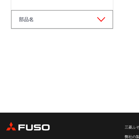
部品名
三菱ふ
弊社の