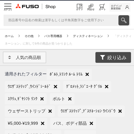
ログイン/
新規登録
ガイド
問合せ
カート
カテゴリ
ホーム
その他
バス専用機器
ディスティネーション
「ディスティ
ネーション」に対して6件の商品が見つかりました
絞り込み
人気の商品順
適用されたフィルター
ﾎﾞﾙﾄ,ﾄﾗﾝｸ ﾙｰﾑ ﾄﾘﾑ
ｳｴｻﾞｽﾄﾘｯﾌﾟ,ｳｲﾝﾄﾞｼｰﾙﾄﾞ
ｸﾞﾛﾒｯﾄ,ﾗｼﾞｴｰﾀ ｸﾞﾘﾙ
ｽｸﾘｭ,ｷﾞﾔｼﾌﾄ ﾘﾝｸ
ボルト
ウェザーストリップ
ｳｴｻﾞｽﾄﾘｯﾌﾟ,ﾃﾞｽﾁﾈｰｼｮﾝ ｳｲﾝﾄﾞｳ
¥5,000-¥19,999
バス、ボディ部品