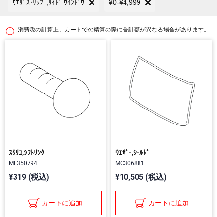
ｳｴｻﾞｽﾄﾘｯﾌﾟ,ｻｲﾄﾞ ｳｲﾝﾄﾞｳ
¥0-¥4,999
消費税の計算上、カートでの精算の際に合計額が異なる場合があります。
ｽｸﾘﾕ,ｼﾌﾄﾘﾝｸ
ｳｴｻﾞ-,ｼ-ﾙﾄﾞ
MF350794
MC306881
¥319 (税込)
¥10,505 (税込)
カートに追加
カートに追加