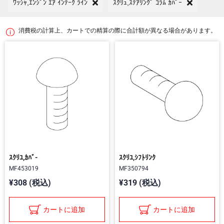
ﾜｯｼｬ,ｴﾝｼﾞﾝ ｴｱ ｲﾝﾃｰｸ ﾗｲﾝ
ｽｸﾘｭ,ｽﾃｱﾘﾝｸﾞ ｺﾗﾑ ｶﾊﾞｰ
消費税の計算上、カートでの精算の際に合計額が異なる場合があります。
ｽｸﾘﾕ,ｶﾊﾞ-
ｽｸﾘﾕ,ｼﾌﾄﾘﾝｸ
MF453019
MF350794
¥308 (税込)
¥319 (税込)
カートに追加
カートに追加