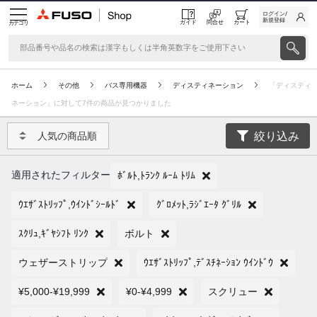
ログイン/
新規登録
ガイド
問合せ
カート
カテゴリ
ホーム
その他
バス専用機器
ディスティネーション
「ディスティ
ネーション」に対して7件の商品が見つかりました
絞り込み
人気の商品順
適用されたフィルター
ﾎﾞﾙﾄ,ﾄﾗﾝｸ ﾙｰﾑ ﾄﾘﾑ
ｳｴｻﾞｽﾄﾘｯﾌﾟ,ｳｲﾝﾄﾞｼｰﾙﾄﾞ
ｸﾞﾛﾒｯﾄ,ﾗｼﾞｴｰﾀ ｸﾞﾘﾙ
ｽｸﾘｭ,ｷﾞﾔｼﾌﾄ ﾘﾝｸ
ボルト
ウェザーストリップ
ｳｴｻﾞｽﾄﾘｯﾌﾟ,ﾃﾞｽﾁﾈｰｼｮﾝ ｳｲﾝﾄﾞｳ
¥5,000-¥19,999
¥0-¥4,999
スクリュー