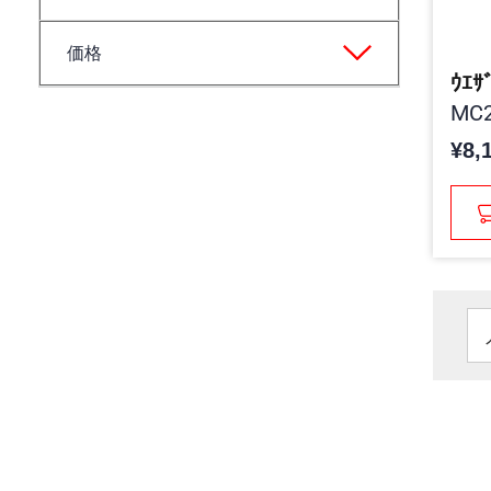
価格
ｳｴｻ
MC2
¥8,