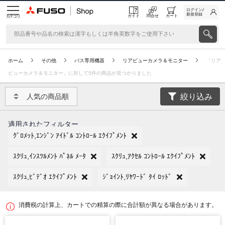
ログイン/
新規登録
ガイド
問合せ
カート
カテゴリ
ホーム
その他
バス専用機器
リアビューカメラ＆モニター
「リア
ビューカメラ＆モニター」に対して5件の商品が見つかりました
絞り込み
人気の商品順
適用されたフィルター
ｸﾞﾛﾒｯﾄ,ｴﾝｼﾞﾝ ｱｲﾄﾞﾙ ｺﾝﾄﾛｰﾙ ｴｸｲﾌﾟﾒﾝﾄ
ｽｸﾘｭ,ｲﾝｽﾂﾙﾒﾝﾄ ﾊﾟﾈﾙ ﾒｰﾀ
ｽｸﾘｭ,ｱｸｾﾙ ｺﾝﾄﾛｰﾙ ｴｸｲﾌﾟﾒﾝﾄ
ｽｸﾘｭ,ﾋﾞﾃﾞｵ ｴｸｲﾌﾟﾒﾝﾄ
ｼﾞｮｲﾝﾄ,ﾘﾔﾜｰﾄﾞ ﾀｲ ﾛｯﾄﾞ
消費税の計算上、カートでの精算の際に合計額が異なる場合があります。