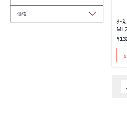
価格
ﾎｰｽ
ML2
¥13