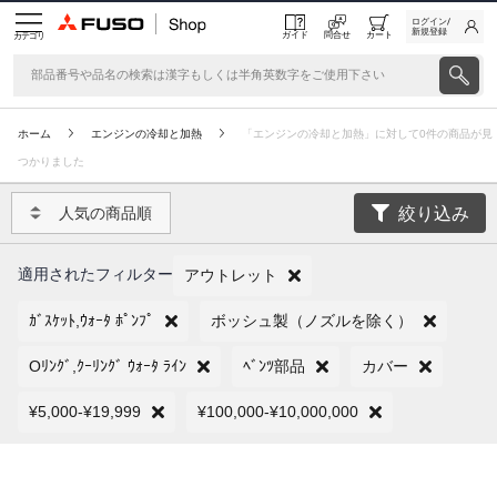
ログイン/
新規登録
ガイド
問合せ
カート
カテゴリ
ホーム
エンジンの冷却と加熱
「エンジンの冷却と加熱」に対して0件の商品が見
つかりました
絞り込み
人気の商品順
適用されたフィルター
アウトレット
ｶﾞｽｹｯﾄ,ｳｫｰﾀ ﾎﾟﾝﾌﾟ
ボッシュ製（ノズルを除く）
Oﾘﾝｸﾞ,ｸｰﾘﾝｸﾞ ｳｫｰﾀ ﾗｲﾝ
ﾍﾞﾝﾂ部品
カバー
¥5,000-¥19,999
¥100,000-¥10,000,000