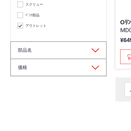
スクリュー
ﾍﾞﾝﾂ部品
Oﾘﾝ
アウトレット
MD0
¥64
部品名
価格