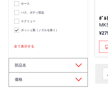
ホース
バス、ボディ部品
ﾎﾞﾙ
スクリュー
MK5
ボッシュ製（ノズルを除く）
¥27
全て表示する
部品名
価格