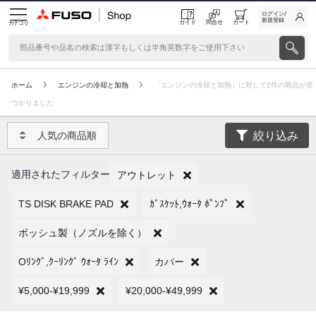
ログイン/
新規登録
ガイド
問合せ
カート
カテゴリ
ホーム
エンジンの冷却と加熱
「エンジンの冷却と加熱」に対して2件の商品が見
つかりました
絞り込み
人気の商品順
適用されたフィルター
アウトレット
TS DISK BRAKE PAD
ｶﾞｽｹｯﾄ,ｳｫｰﾀ ﾎﾟﾝﾌﾟ
ボッシュ製（ノズルを除く）
Oﾘﾝｸﾞ,ｸｰﾘﾝｸﾞ ｳｫｰﾀ ﾗｲﾝ
カバー
¥5,000-¥19,999
¥20,000-¥49,999