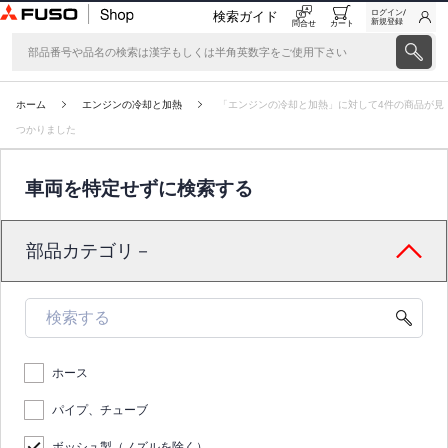
ログイン/
検索ガイド
新規登録
問合せ
カート
ホーム
エンジンの冷却と加熱
「エンジンの冷却と加熱」に対して4件の商品が見
つかりました
車両を特定せずに検索する
部品カテゴリ－
ホース
パイプ、チューブ
ボッシュ製（ノズルを除く）