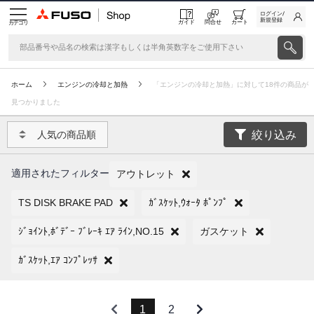
ログイン/
新規登録
ガイド
問合せ
カート
カテゴリ
ホーム
エンジンの冷却と加熱
「エンジンの冷却と加熱」に対して18件の商品が
見つかりました
絞り込み
人気の商品順
適用されたフィルター
アウトレット
TS DISK BRAKE PAD
ｶﾞｽｹｯﾄ,ｳｫｰﾀ ﾎﾟﾝﾌﾟ
ｼﾞｮｲﾝﾄ,ﾎﾞﾃﾞｰ ﾌﾞﾚｰｷ ｴｱ ﾗｲﾝ,NO.15
ガスケット
ｶﾞｽｹｯﾄ,ｴｱ ｺﾝﾌﾟﾚｯｻ
1
2