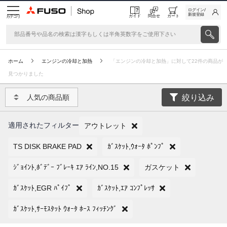
ログイン/
新規登録
ガイド
問合せ
カート
カテゴリ
ホーム
エンジンの冷却と加熱
「エンジンの冷却と加熱」に対して22件の商品が
見つかりました
絞り込み
人気の商品順
適用されたフィルター
アウトレット
TS DISK BRAKE PAD
ｶﾞｽｹｯﾄ,ｳｫｰﾀ ﾎﾟﾝﾌﾟ
ｼﾞｮｲﾝﾄ,ﾎﾞﾃﾞｰ ﾌﾞﾚｰｷ ｴｱ ﾗｲﾝ,NO.15
ガスケット
ｶﾞｽｹｯﾄ,EGR ﾊﾟｲﾌﾟ
ｶﾞｽｹｯﾄ,ｴｱ ｺﾝﾌﾟﾚｯｻ
ｶﾞｽｹｯﾄ,ｻｰﾓｽﾀｯﾄ ｳｫｰﾀ ﾎｰｽ ﾌｨｯﾁﾝｸﾞ