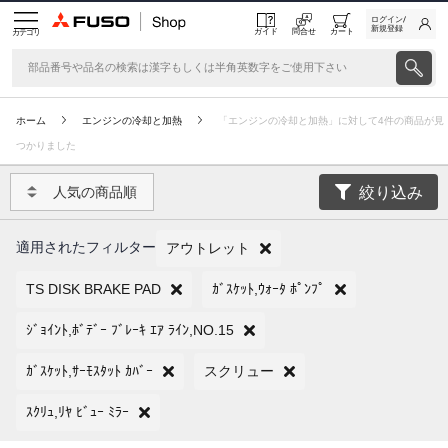
ログイン/
新規登録
ガイド
問合せ
カート
カテゴリ
ホーム
エンジンの冷却と加熱
「エンジンの冷却と加熱」に対して4件の商品が見
つかりました
絞り込み
人気の商品順
適用されたフィルター
アウトレット
TS DISK BRAKE PAD
ｶﾞｽｹｯﾄ,ｳｫｰﾀ ﾎﾟﾝﾌﾟ
ｼﾞｮｲﾝﾄ,ﾎﾞﾃﾞｰ ﾌﾞﾚｰｷ ｴｱ ﾗｲﾝ,NO.15
ｶﾞｽｹｯﾄ,ｻｰﾓｽﾀｯﾄ ｶﾊﾞｰ
スクリュー
ｽｸﾘｭ,ﾘﾔ ﾋﾞｭｰ ﾐﾗｰ