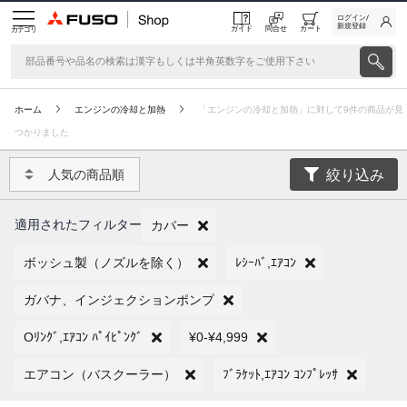
ログイン/
新規登録
ガイド
問合せ
カート
カテゴリ
ホーム
エンジンの冷却と加熱
「エンジンの冷却と加熱」に対して9件の商品が見
つかりました
絞り込み
人気の商品順
適用されたフィルター
カバー
ボッシュ製（ノズルを除く）
ﾚｼｰﾊﾞ,ｴｱｺﾝ
ガバナ、インジェクションポンプ
Oﾘﾝｸﾞ,ｴｱｺﾝ ﾊﾟｲﾋﾟﾝｸﾞ
¥0-¥4,999
エアコン（バスクーラー）
ﾌﾞﾗｹｯﾄ,ｴｱｺﾝ ｺﾝﾌﾟﾚｯｻ