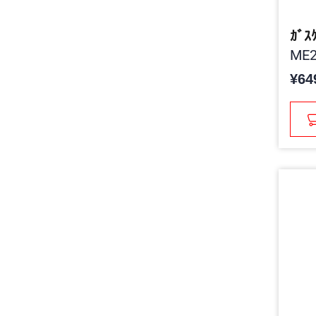
ｶﾞｽ
ME2
¥64