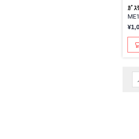
ｶﾞｽ
ME1
¥1,