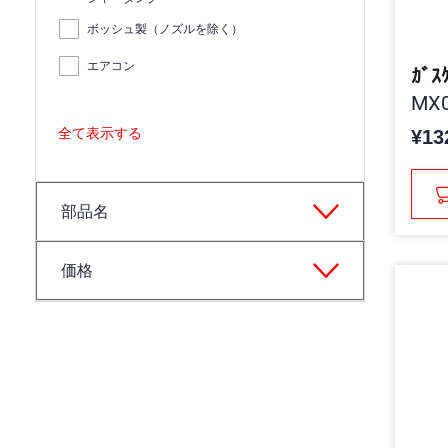
ボッシュ製（ノズルを除く）
エアコン
ｶﾞｽ
MX0
全て表示する
¥13
部品名
価格