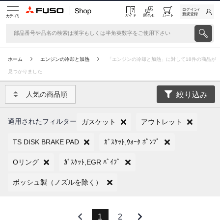
ログイン/
新規登録
ガイド
問合せ
カート
カテゴリ
ホーム
エンジンの冷却と加熱
「エンジンの冷却と加熱」に対して18件の商品が
見つかりました
絞り込み
人気の商品順
適用されたフィルター
ガスケット
アウトレット
TS DISK BRAKE PAD
ｶﾞｽｹｯﾄ,ｳｫｰﾀ ﾎﾟﾝﾌﾟ
Oリング
ｶﾞｽｹｯﾄ,EGR ﾊﾟｲﾌﾟ
ボッシュ製（ノズルを除く）
1
2